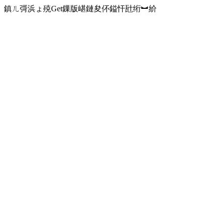
鎮ㄦ彁浜ょ殑Get鏁版嵁鏈夋伓鎰忓瓧绗︼紒