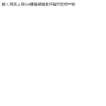
鎮ㄦ彁浜ょ殑Get鏁版嵁鏈夋伓鎰忓瓧绗︼紒