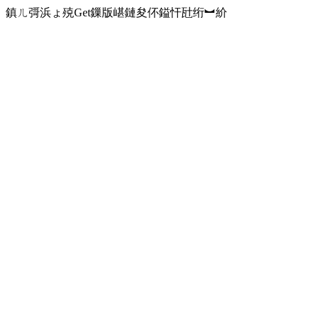
鎮ㄦ彁浜ょ殑Get鏁版嵁鏈夋伓鎰忓瓧绗︼紒