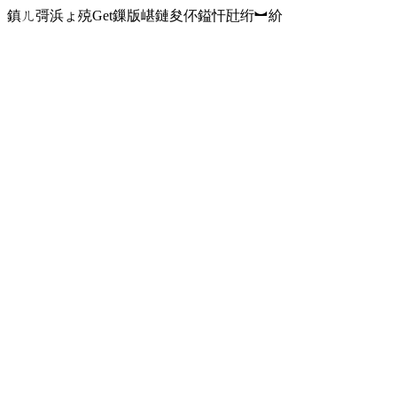
鎮ㄦ彁浜ょ殑Get鏁版嵁鏈夋伓鎰忓瓧绗︼紒